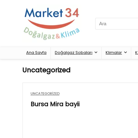
Search
for:
Ana Sayfa
Doğalgaz Sobaları
Klimalar
K
Uncategorized
UNCATEGORIZED
Bursa Mira bayii