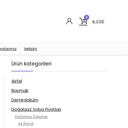
0
₺
0,00
nslarımız
iletişim
Ürün kategorileri
Airfel
Baymak
Demirdöküm
Doğalgaz Soba Fiyatları
Doğalgaz Sobaları
As Royal