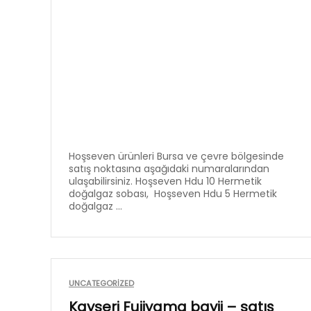
Hoşseven ürünleri Bursa ve çevre bölgesinde
satış noktasına aşağıdaki numaralarından
ulaşabilirsiniz. Hoşseven Hdu 10 Hermetik
doğalgaz sobası, Hoşseven Hdu 5 Hermetik
doğalgaz ...
UNCATEGORIZED
Kayseri Fujiyama bayii – satış