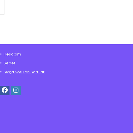
Hesabım
Sepet
Sıkça Sorulan Sorular