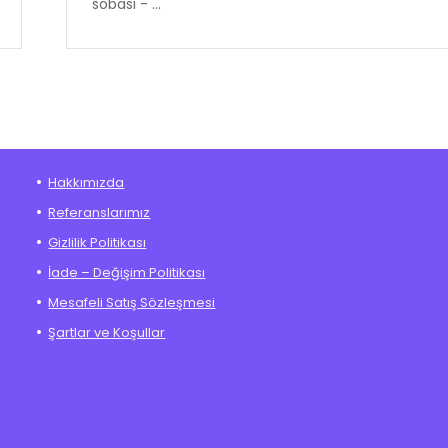
sobası - ...
Hakkımızda
Referanslarımız
Gizlilik Politikası
İade – Değişim Politikası
Mesafeli Satış Sözleşmesi
Şartlar ve Koşullar