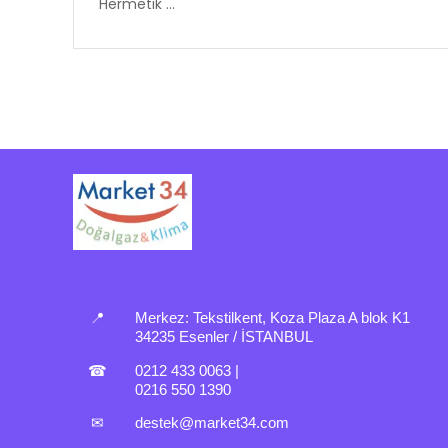
Hermetik ...
📍
Merkez:
Tekstilkent, Koza Plaza A blok K1
34235 Esenler / İSTANBUL
☎
0212 433 0063
|
0216 550 1390
✉
destek@market34.com