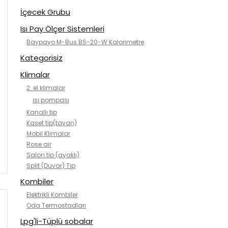
İçecek Grubu
Isı Pay Ölçer Sistemleri
Baypayo M-Bus BS-20-W Kalorimetre
Kategorisiz
Klimalar
2. el klimalar
ısı pompası
Kanallı tip
Kaset tip(tavan)
Mobil Klimalar
Rose air
Salon tip (ayaklı)
Split (Duvar) Tip
Kombiler
Elektrikli Kombiler
Oda Termostadları
Lpg'li-Tüplü sobalar