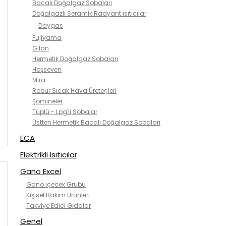
Bacalı Doğalgaz Sobaları
Doğalgazlı Seramik Radyant ısıtıcılar
Daygas
Fujiyama
Gilan
Hermetik Doğalgaz Sobaları
Hoşseven
Mira
Robur Sıcak Hava Üreteçleri
Şömineler
Tüplü - Lpg'li Sobalar
Üstten Hermetik Bacalı Doğalgaz Sobaları
ECA
Elektrikli Isıtıcılar
Gano Excel
Gano içecek Grubu
Kişisel Bakım Ürünleri
Takviye Edici Gıdalar
Genel