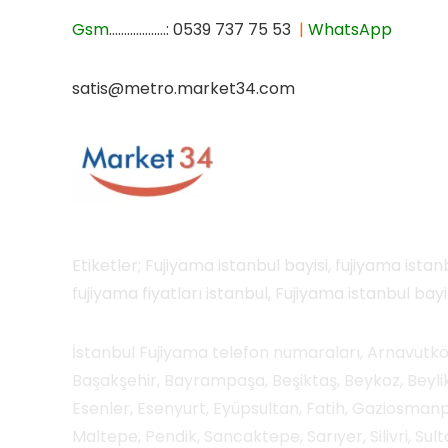
Gsm
……………….: 0539 737 75 53
|
WhatsApp
satis@metro.market34.com
Etiketler; Fujiyama istanbul bayisi, fujiyama istanb
fujiyama fiyatları istanbul, Fujiyama istanbul bayi
İstanbul Fujiyama telefon numaraları, Arnavutköy,
Başakşehir, Bayrampaşa, Beşiktaş, Beykoz, Bey
Esenler, Esenyurt, Eyüpsultan, Fatih, Gaziosma
Maltepe, Pendik, Sancaktepe, Sarıyer, Silivri, Sulta