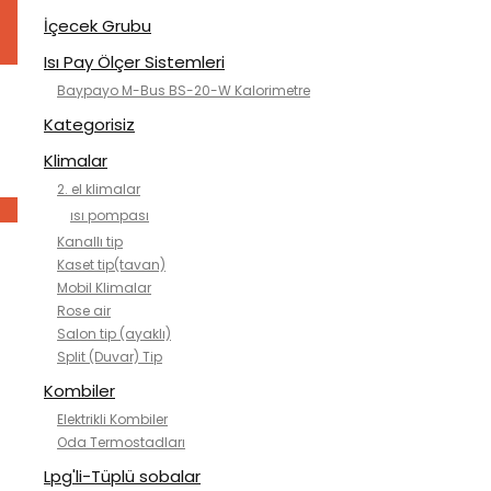
İçecek Grubu
Isı Pay Ölçer Sistemleri
Baypayo M-Bus BS-20-W Kalorimetre
Kategorisiz
Klimalar
2. el klimalar
ısı pompası
Kanallı tip
Kaset tip(tavan)
Mobil Klimalar
Rose air
Salon tip (ayaklı)
Split (Duvar) Tip
Kombiler
Elektrikli Kombiler
Oda Termostadları
Lpg'li-Tüplü sobalar