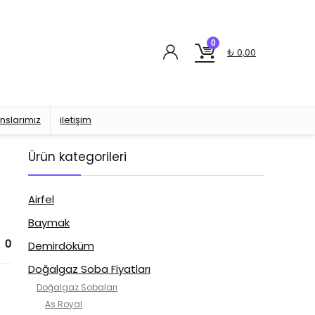
0
₺
0,00
nslarımız
iletişim
Ürün kategorileri
Airfel
Baymak
0
Demirdöküm
Doğalgaz Soba Fiyatları
Doğalgaz Sobaları
As Royal