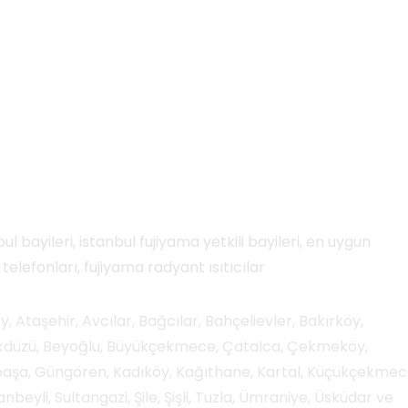
ul bayileri, istanbul fujiyama yetkili bayileri, en uygun
 telefonları, fujiyama radyant ısıtıcılar
 Ataşehir, Avcılar, Bağcılar, Bahçelievler, Bakırköy,
likdüzü, Beyoğlu, Büyükçekmece, Çatalca, Çekmeköy,
npaşa, Güngören, Kadıköy, Kağıthane, Kartal, Küçükçekmec
nbeyli, Sultangazi, Şile, Şişli, Tuzla, Ümraniye, Üsküdar ve