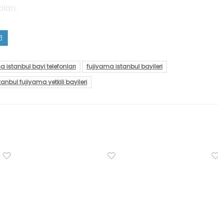
ları.
 istanbul bayi telefonları
fujiyama istanbul bayileri
tanbul fujiyama yetkili bayileri