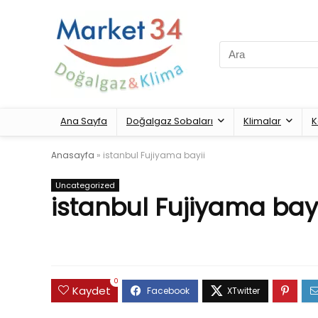
Search
for:
Ana Sayfa
Doğalgaz Sobaları
Klimalar
K
Anasayfa
»
istanbul Fujiyama bayii
Uncategorized
istanbul Fujiyama bayi
0
Kaydet