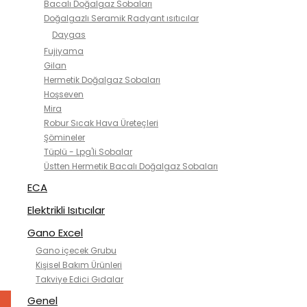
Bacalı Doğalgaz Sobaları
Doğalgazlı Seramik Radyant ısıtıcılar
Daygas
Fujiyama
Gilan
Hermetik Doğalgaz Sobaları
Hoşseven
Mira
Robur Sıcak Hava Üreteçleri
Şömineler
Tüplü - Lpg'li Sobalar
Üstten Hermetik Bacalı Doğalgaz Sobaları
ECA
Elektrikli Isıtıcılar
Gano Excel
Gano içecek Grubu
Kişisel Bakım Ürünleri
Takviye Edici Gıdalar
Genel