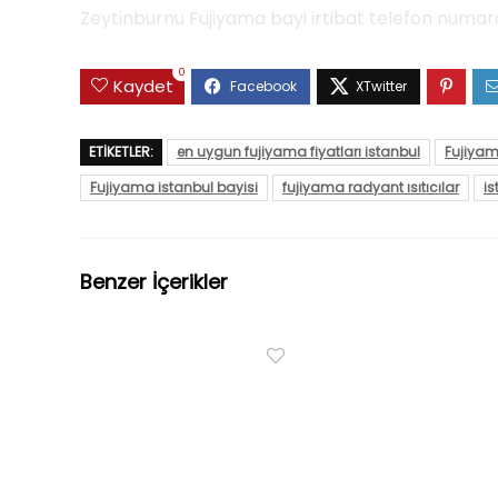
Zeytinburnu Fujiyama bayi irtibat telefon numara
0
Kaydet
ETIKETLER:
en uygun fujiyama fiyatları istanbul
Fujiyama
Fujiyama istanbul bayisi
fujiyama radyant ısıtıcılar
is
Benzer İçerikler