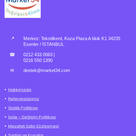
📍
Merkez:
Tekstilkent, Koza Plaza A blok K1 34235
Esenler / İSTANBUL
☎
0212 433 0063
|
0216 550 1390
✉
destek@market34.com
Hakkımızda
Referanslarımız
Gizlilik Politikası
İade – Değişim Politikası
Mesafeli Satış Sözleşmesi
Şartlar ve Koşullar