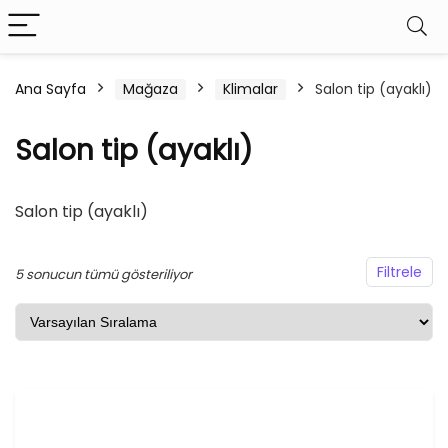
Ana Sayfa
Mağaza
Klimalar
Salon tip (ayaklı)
şük
ksek
Salon tip (ayaklı)
at
at
Salon tip (ayaklı)
Filtrele
5 sonucun tümü gösteriliyor