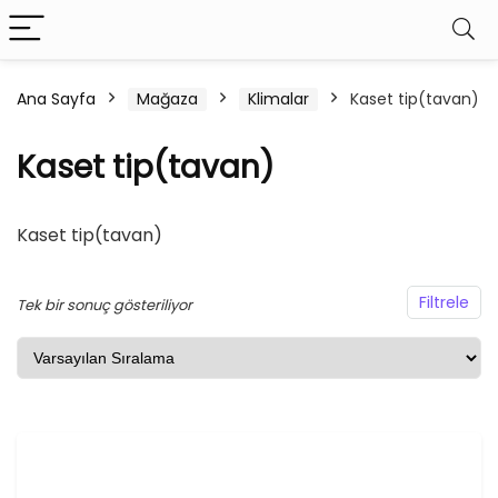
Ana Sayfa
Mağaza
Klimalar
Kaset tip(tavan)
şük
ksek
Kaset tip(tavan)
at
at
Kaset tip(tavan)
Filtrele
Tek bir sonuç gösteriliyor