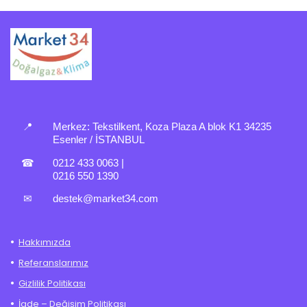
📍
Merkez:
Tekstilkent, Koza Plaza A blok K1 34235
Esenler / İSTANBUL
☎
0212 433 0063
|
0216 550 1390
✉
destek@market34.com
Hakkımızda
Referanslarımız
Gizlilik Politikası
İade – Değişim Politikası