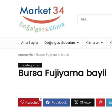
Search
for:
Ana Sayfa
Doğalgaz Sobaları
Klimalar
K
Anasayfa
»
Bursa Fujiyama bayii
Uncategorized
Bursa Fujiyama bayii
0
Kaydet