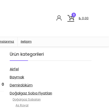
0
₺
0,00
nslarımız
iletişim
Ürün kategorileri
Airfel
Baymak
0
Demirdöküm
Doğalgaz Soba Fiyatları
Doğalgaz Sobaları
As Royal