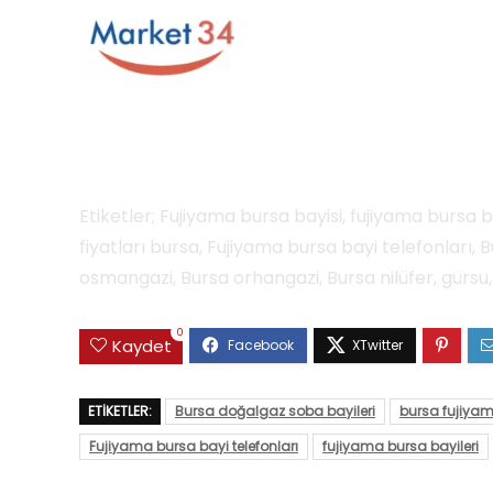
Etiketler; Fujiyama bursa bayisi, fujiyama bursa ba
fiyatları bursa, Fujiyama bursa bayi telefonları, 
osmangazi, Bursa orhangazi, Bursa nilüfer, gürsu,
0
Kaydet
ETIKETLER:
Bursa doğalgaz soba bayileri
bursa fujiyama
Fujiyama bursa bayi telefonları
fujiyama bursa bayileri