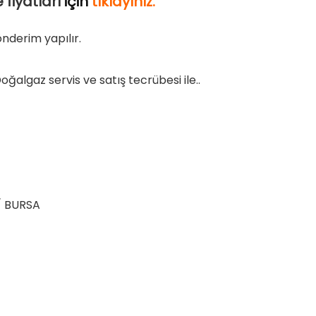
fiyatları
için
tıklayınız
.
nderim yapılır.
ğalgaz servis ve satış tecrübesi ile..
 / BURSA