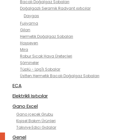
Bacalı Doğalgaz Sobaları
Doğalgazlı Seramik Radyant ısıtıcılar
Daygas
Fujiyama
Gilan
Hermetik Doğalgaz Sobaları
Hoşseven
Mira
Robur Sıcak Hava Üreteçleri
Şömineler
Tüplü - Lpg'li Sobalar
Üstten Hermetik Bacalı Doğalgaz Sobaları
ECA
Elektrikli Isıtıcılar
Gano Excel
Gano içecek Grubu
Kişisel Bakım Ürünleri
Takviye Edici Gıdalar
Genel