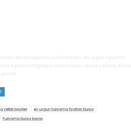
yileri, bursa fujiyama yetkili bayileri, en uygun fujiyama
Bursa fujiyama doğalgaz soba bayileri, Bursa yıldırım, Bursa
 gemlik,
 yetkili bayileri
en uygun fujiyama fiyatları bursa
Fujiyama bursa bayisi