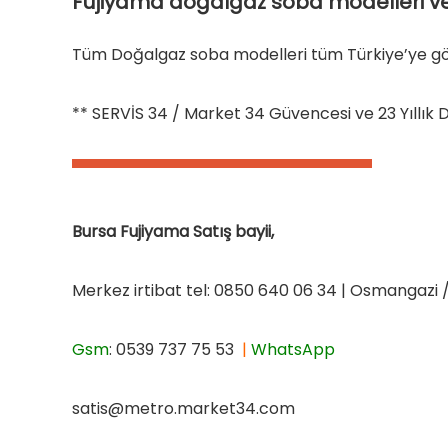
Fujiyama
doğalgaz soba modelleri ve 
Tüm Doğalgaz soba modelleri tüm Türkiye’ye gö
** SERVİS 34 / Market 34 Güvencesi ve 23 Yıllık Do
Bursa Fujiyama Satış bayii,
Merkez irtibat tel: 0850 640 06 34 | Osmangazi
Gsm
: 0539 737 75 53
|
WhatsApp
satis@metro.market34.com