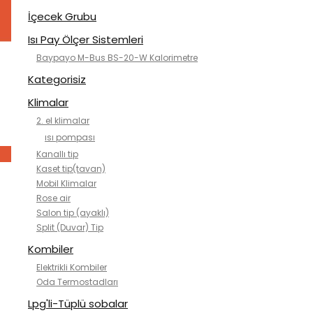
İçecek Grubu
Isı Pay Ölçer Sistemleri
Baypayo M-Bus BS-20-W Kalorimetre
Kategorisiz
Klimalar
2. el klimalar
ısı pompası
Kanallı tip
Kaset tip(tavan)
Mobil Klimalar
Rose air
Salon tip (ayaklı)
Split (Duvar) Tip
Kombiler
Elektrikli Kombiler
Oda Termostadları
Lpg'li-Tüplü sobalar