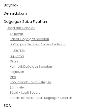
Baymak
Demirdöküm
Doğalgaz Soba Fiyatları
Doğalgaz Sobaları
As Royal
Bacalı Doğalgaz Sobaları
Doğalgazlı Seramik Radyant ısıtıcılar
Daygas
Fujiyama
Gilan
Hermetik Doğalgaz Sobaları
Hoşseven
Mira
Robur Sıcak Hava Üreteçleri
Şömineler
Tüplü - Lpg'li Sobalar
Üstten Hermetik Bacalı Doğalgaz Sobaları
ECA