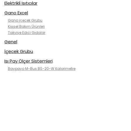
Elektrikli Isıtıcılar
Gano Excel
Gano içecek Grubu
Kişisel Bakım Ürünleri
Takviye Edici Gıdalar
Genel
İçecek Grubu
Isı Pay Ölçer Sistemleri
Baypayo M-Bus BS-20-W Kalorimetre
Kategorisiz
Klimalar
2. el klimalar
ısı pompası
Kanallı tip
Kaset tip(tavan)
Mobil Klimalar
Rose air