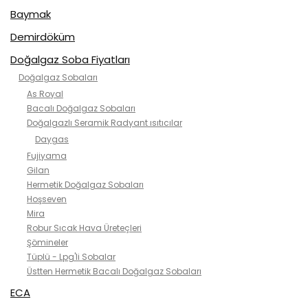
Baymak
Demirdöküm
Doğalgaz Soba Fiyatları
Doğalgaz Sobaları
As Royal
Bacalı Doğalgaz Sobaları
Doğalgazlı Seramik Radyant ısıtıcılar
Daygas
Fujiyama
Gilan
Hermetik Doğalgaz Sobaları
Hoşseven
Mira
Robur Sıcak Hava Üreteçleri
Şömineler
Tüplü - Lpg'li Sobalar
Üstten Hermetik Bacalı Doğalgaz Sobaları
ECA