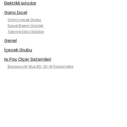
Elektrikli Isıtıcılar
Gano Excel
Gano içecek Grubu
Kişisel Bakım Ürünleri
Takviye Edici Gıdalar
Genel
İçecek Grubu
Isı Pay Ölçer Sistemleri
Baypayo M-Bus BS-20-W Kalorimetre
Kategorisiz
Klimalar
2. el klimalar
ısı pompası
Kanallı tip
Kaset tip(tavan)
Mobil Klimalar
Rose air