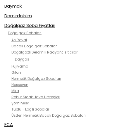
Baymak
Demirdöküm
Doğalgaz Soba Fiyatları
Doğalgaz Sobaları
As Royal
Bacalı Doğalgaz Sobaları
Doğalgazlı Seramik Radyant ısıtıcılar
Daygas
Fujiyama
Gilan
Hermetik Doğalgaz Sobaları
Hoşseven
Mira
Robur Sıcak Hava Üreteçleri
Şömineler
Tüplü - Lpg'li Sobalar
Üstten Hermetik Bacalı Doğalgaz Sobaları
ECA