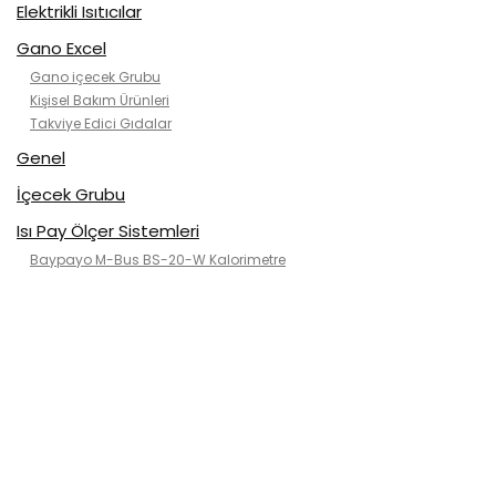
Elektrikli Isıtıcılar
Gano Excel
Gano içecek Grubu
Kişisel Bakım Ürünleri
Takviye Edici Gıdalar
Genel
İçecek Grubu
Isı Pay Ölçer Sistemleri
Baypayo M-Bus BS-20-W Kalorimetre
Kategorisiz
Klimalar
2. el klimalar
ısı pompası
Kanallı tip
Kaset tip(tavan)
Mobil Klimalar
Rose air