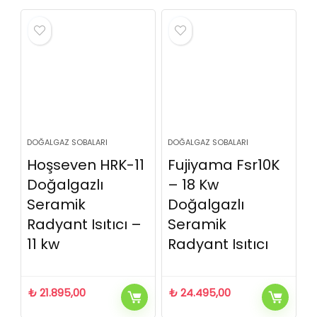
DOĞALGAZ SOBALARI
DOĞALGAZ SOBALARI
Hoşseven HRK-11
Fujiyama Fsr10K
Doğalgazlı
– 18 Kw
Seramik
Doğalgazlı
Radyant Isıtıcı –
Seramik
11 kw
Radyant Isıtıcı
₺
21.895,00
₺
24.495,00