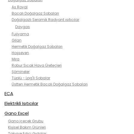
As Royal
Bacalı Doğalgaz Sobaları
Doğalgazlı Seramik Radyant ısıtıcılar
Daygas
Fujiyama
Gilan
Hermetik Doğalgaz Sobaları
Hoşseven
Mira
Robur Sıcak Hava Üreteçleri
Şömineler
Tüplü - Lpg'li Sobalar
Üstten Hermetik Bacalı Doğalgaz Sobaları
ECA
Elektrikli Isıtıcılar
Gano Excel
Gano içecek Grubu
Kişisel Bakım Ürünleri
Takviye Edici Gıdalar