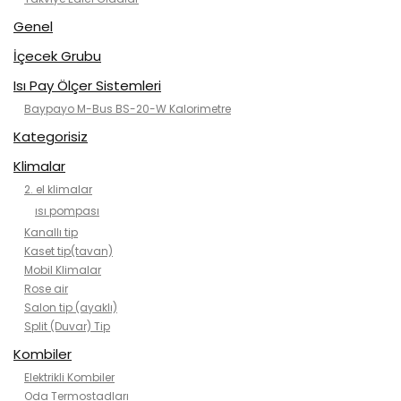
Genel
İçecek Grubu
Isı Pay Ölçer Sistemleri
Baypayo M-Bus BS-20-W Kalorimetre
Kategorisiz
Klimalar
2. el klimalar
ısı pompası
Kanallı tip
Kaset tip(tavan)
Mobil Klimalar
Rose air
Salon tip (ayaklı)
Split (Duvar) Tip
Kombiler
Elektrikli Kombiler
Oda Termostadları