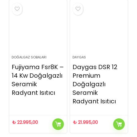
DOĞALGAZ SOBALARI
DAYGAS
Fujiyama Fsr8K –
Daygas DSR 12
14 Kw Doğalgazlı
Premium
Seramik
Doğalgazlı
Radyant Isıtıcı
Seramik
Radyant Isıtıcı
₺
22.995,00
₺
21.995,00