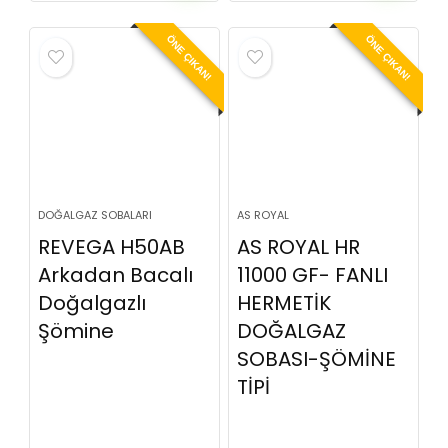
ÖNE ÇIKAN!
ÖNE ÇIKAN!
DOĞALGAZ SOBALARI
AS ROYAL
REVEGA H50AB
AS ROYAL HR
Arkadan Bacalı
11000 GF- FANLI
Doğalgazlı
HERMETİK
Şömine
DOĞALGAZ
SOBASI-ŞÖMİNE
TİPİ