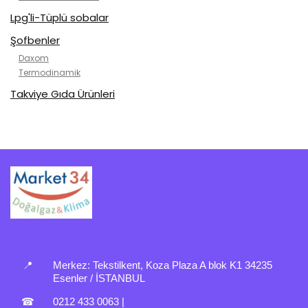
Lpg'li-Tüplü sobalar
Şofbenler
Daxom
Termodinamik
Takviye Gıda Ürünleri
📍
Merkez:
Tekstilkent, Koza Plaza A blok K1 34235
Esenler / İSTANBUL
☎
0212 433 0063
|