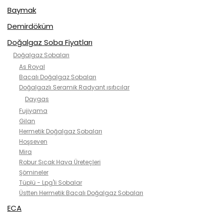
Baymak
Demirdöküm
Doğalgaz Soba Fiyatları
Doğalgaz Sobaları
As Royal
Bacalı Doğalgaz Sobaları
Doğalgazlı Seramik Radyant ısıtıcılar
Daygas
Fujiyama
Gilan
Hermetik Doğalgaz Sobaları
Hoşseven
Mira
Robur Sıcak Hava Üreteçleri
Şömineler
Tüplü - Lpg'li Sobalar
Üstten Hermetik Bacalı Doğalgaz Sobaları
ECA