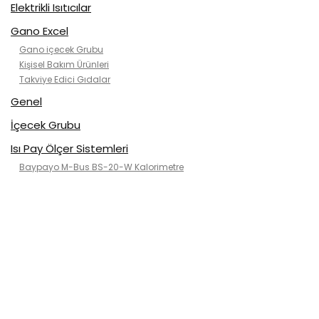
Elektrikli Isıtıcılar
Gano Excel
Gano içecek Grubu
Kişisel Bakım Ürünleri
Takviye Edici Gıdalar
Genel
İçecek Grubu
Isı Pay Ölçer Sistemleri
Baypayo M-Bus BS-20-W Kalorimetre
Kategorisiz
Klimalar
2. el klimalar
ısı pompası
Kanallı tip
Kaset tip(tavan)
Mobil Klimalar
Rose air