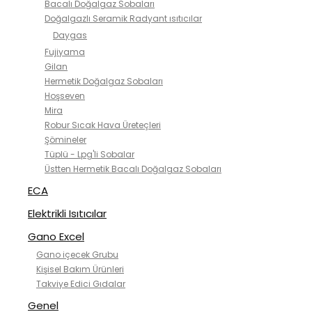
Bacalı Doğalgaz Sobaları
Doğalgazlı Seramik Radyant ısıtıcılar
Daygas
Fujiyama
Gilan
Hermetik Doğalgaz Sobaları
Hoşseven
Mira
Robur Sıcak Hava Üreteçleri
Şömineler
Tüplü - Lpg'li Sobalar
Üstten Hermetik Bacalı Doğalgaz Sobaları
ECA
Elektrikli Isıtıcılar
Gano Excel
Gano içecek Grubu
Kişisel Bakım Ürünleri
Takviye Edici Gıdalar
Genel