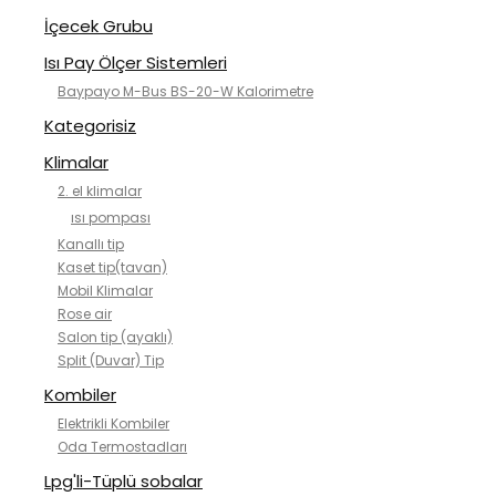
İçecek Grubu
Isı Pay Ölçer Sistemleri
Baypayo M-Bus BS-20-W Kalorimetre
Kategorisiz
Klimalar
2. el klimalar
ısı pompası
Kanallı tip
Kaset tip(tavan)
Mobil Klimalar
Rose air
Salon tip (ayaklı)
Split (Duvar) Tip
Kombiler
Elektrikli Kombiler
Oda Termostadları
Lpg'li-Tüplü sobalar