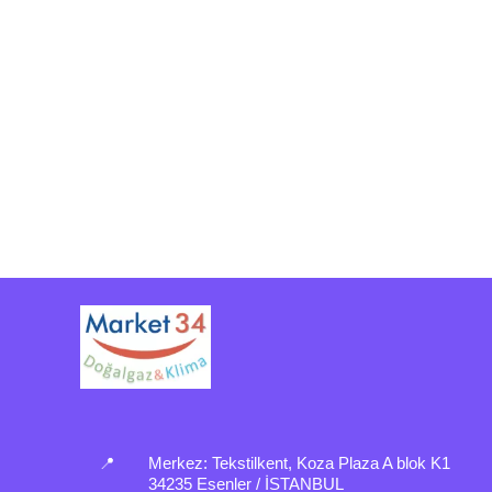
📍
Merkez:
Tekstilkent, Koza Plaza A blok K1
34235 Esenler / İSTANBUL