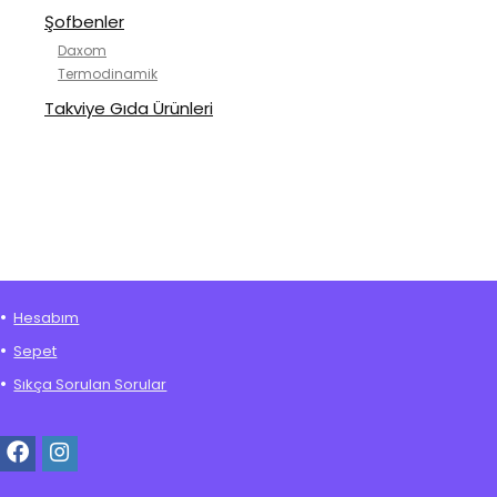
Şofbenler
Daxom
Termodinamik
Takviye Gıda Ürünleri
Hesabım
Sepet
Sıkça Sorulan Sorular