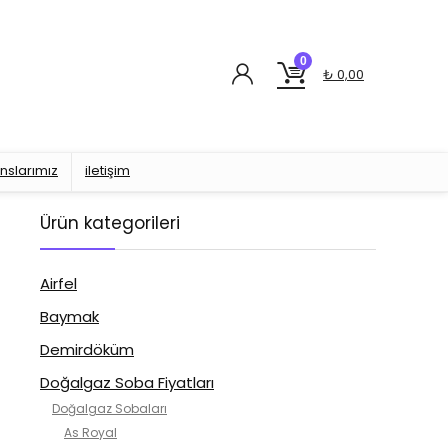
0
₺
0,00
nslarımız
iletişim
Ürün kategorileri
Airfel
Baymak
Demirdöküm
Doğalgaz Soba Fiyatları
Doğalgaz Sobaları
As Royal