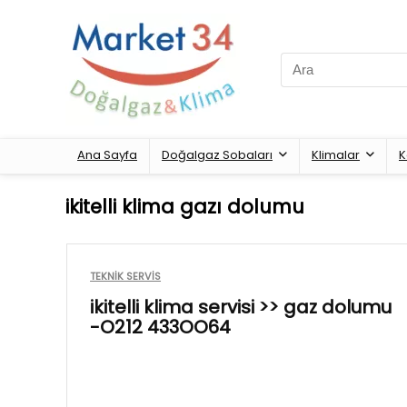
Search
for:
Ana Sayfa
Doğalgaz Sobaları
Klimalar
K
ikitelli klima gazı dolumu
TEKNIK SERVIS
ikitelli klima servisi >> gaz dolumu
-O212 433OO64