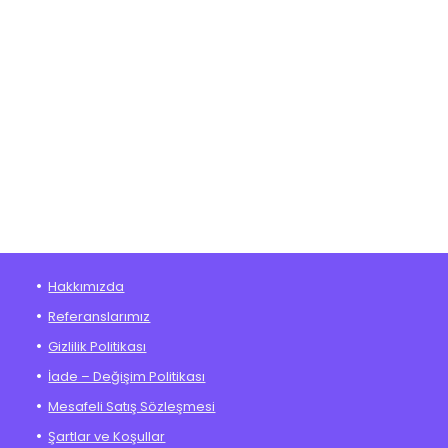
Hakkımızda
Referanslarımız
Gizlilik Politikası
İade – Değişim Politikası
Mesafeli Satış Sözleşmesi
Şartlar ve Koşullar