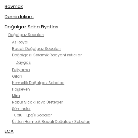
Baymak
Demirdöküm
Doğalgaz Soba Fiyatları
Doğalgaz Sobaları
As Royal
Bacalı Doğalgaz Sobaları
Doğalgazlı Seramik Radyant ısıtıcılar
Daygas
Fujiyama
Gilan
Hermetik Doğalgaz Sobaları
Hoşseven
Mira
Robur Sıcak Hava Üreteçleri
Şömineler
Tüplü - Lpg'li Sobalar
Üstten Hermetik Bacalı Doğalgaz Sobaları
ECA