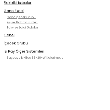
Elektrikli Isıtıcılar
Gano Excel
Gano içecek Grubu
Kişisel Bakım Ürünleri
Takviye Edici Gıdalar
Genel
İçecek Grubu
Isı Pay Ölçer Sistemleri
Baypayo M-Bus BS-20-W Kalorimetre
Kategorisiz
Klimalar
2. el klimalar
ısı pompası
Kanallı tip
Kaset tip(tavan)
Mobil Klimalar
Rose air