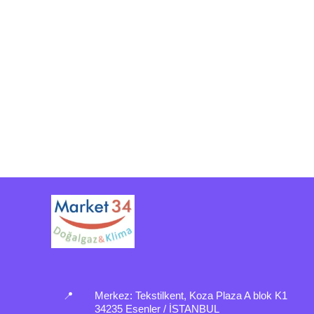
📍
Merkez:
Tekstilkent, Koza Plaza A blok K1
34235 Esenler / İSTANBUL