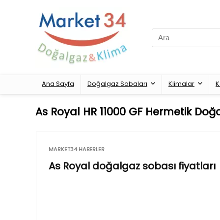
Search
for:
Ana Sayfa
Doğalgaz Sobaları
Klimalar
K
As Royal HR 11000 GF Hermetik Doğa
MARKET34 HABERLER
As Royal doğalgaz sobası fiyatları