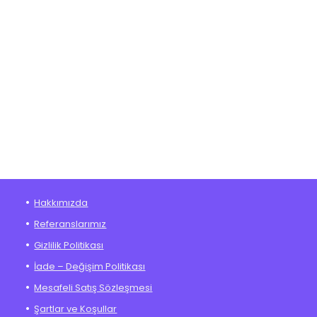
Hakkımızda
Referanslarımız
Gizlilik Politikası
İade – Değişim Politikası
Mesafeli Satış Sözleşmesi
Şartlar ve Koşullar