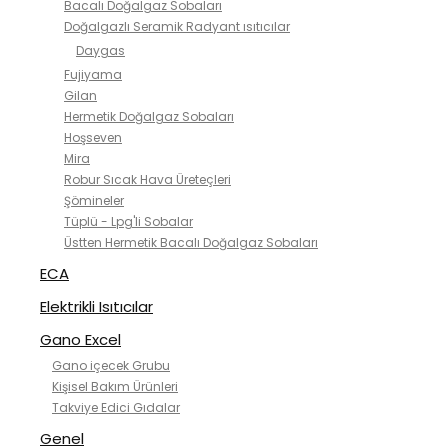
Bacalı Doğalgaz Sobaları
Doğalgazlı Seramik Radyant ısıtıcılar
Daygas
Fujiyama
Gilan
Hermetik Doğalgaz Sobaları
Hoşseven
Mira
Robur Sıcak Hava Üreteçleri
Şömineler
Tüplü - Lpg'li Sobalar
Üstten Hermetik Bacalı Doğalgaz Sobaları
ECA
Elektrikli Isıtıcılar
Gano Excel
Gano içecek Grubu
Kişisel Bakım Ürünleri
Takviye Edici Gıdalar
Genel