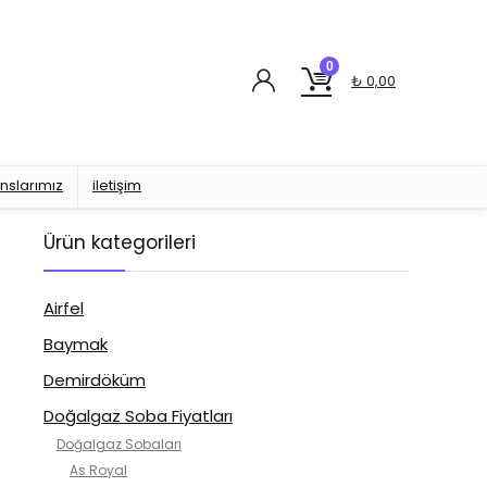
0
₺
0,00
nslarımız
iletişim
Ürün kategorileri
Airfel
Baymak
Demirdöküm
Doğalgaz Soba Fiyatları
Doğalgaz Sobaları
As Royal