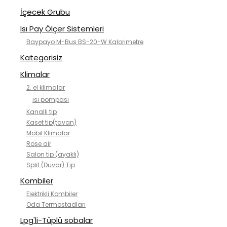
İçecek Grubu
Isı Pay Ölçer Sistemleri
Baypayo M-Bus BS-20-W Kalorimetre
Kategorisiz
Klimalar
2. el klimalar
ısı pompası
Kanallı tip
Kaset tip(tavan)
Mobil Klimalar
Rose air
Salon tip (ayaklı)
Split (Duvar) Tip
Kombiler
Elektrikli Kombiler
Oda Termostadları
Lpg'li-Tüplü sobalar