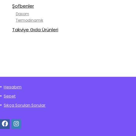
Şofbenler
Daxom
Termodinamik
Takviye Gıda Ürünleri
Hesabım
Sepet
Sıkça Sorulan Sorular