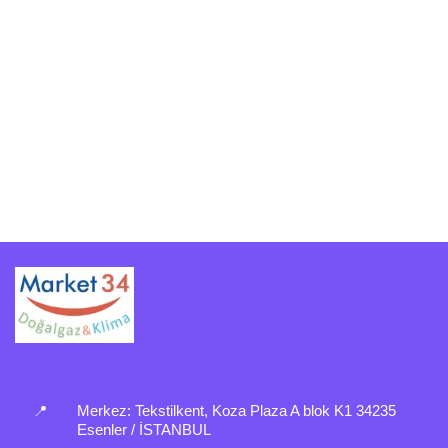
📍
Merkez:
Tekstilkent, Koza Plaza A blok K1 34235
Esenler / İSTANBUL