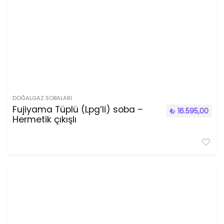
DOĞALGAZ SOBALARI
Fujiyama Tüplü (Lpg’li) soba –
₺
16.595,00
Hermetik çıkışlı