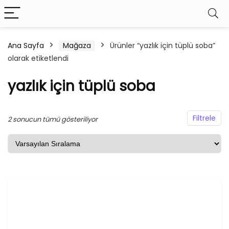
Ana Sayfa
Mağaza
Ürünler “yazlık için tüplü soba”
olarak etiketlendi
şük
ksek
at
at
yazlık için tüplü soba
Filtrele
2 sonucun tümü gösteriliyor