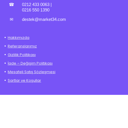
☎
0212 433 0063
|
0216 550 1390
✉
destek@market34.com
Hakkımızda
Referanslarımız
Gizlilik Politikası
İade – Değişim Politikası
Mesafeli Satış Sözleşmesi
Şartlar ve Koşullar
Hesabım
Sepet
Sıkça Sorulan Sorular