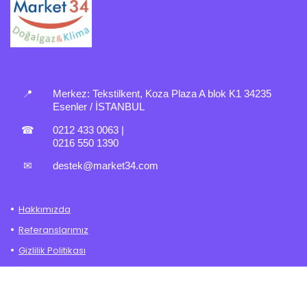
📍
Merkez:
Tekstilkent, Koza Plaza A blok K1 34235
Esenler / İSTANBUL
☎
0212 433 0063
|
0216 550 1390
✉
destek@market34.com
Hakkımızda
Referanslarımız
Gizlilik Politikası
İade – Değişim Politikası
Mesafeli Satış Sözleşmesi