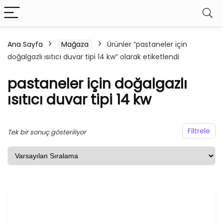
Ana Sayfa
Mağaza
Ürünler “pastaneler için
doğalgazlı ısıtıcı duvar tipi 14 kw” olarak etiketlendi
şük
ksek
at
at
pastaneler için doğalgazlı
ısıtıcı duvar tipi 14 kw
Filtrele
Tek bir sonuç gösteriliyor