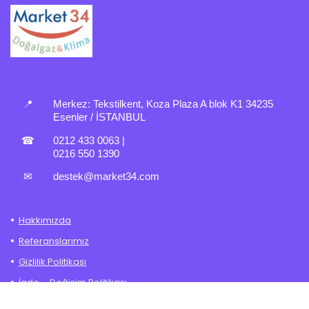
📍
Merkez:
Tekstilkent, Koza Plaza A blok K1 34235
Esenler / İSTANBUL
☎
0212 433 0063
|
0216 550 1390
✉
destek@market34.com
Hakkımızda
Referanslarımız
Gizlilik Politikası
İade – Değişim Politikası
Mesafeli Satış Sözleşmesi