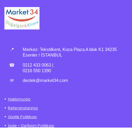
📍
Merkez:
Tekstilkent, Koza Plaza A blok K1 34235
Esenler / İSTANBUL
☎
0212 433 0063
|
0216 550 1390
✉
destek@market34.com
Hakkımızda
Referanslarımız
Gizlilik Politikası
İade – Değişim Politikası