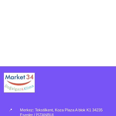
📍
Merkez:
Tekstilkent, Koza Plaza A blok K1 34235
Esenler / İSTANBUL