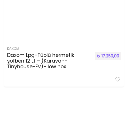
DAXOM
Daxom Lpg-Tüplü hermetik
₺
17.250,00
şofben 12 Lt – (Karavan-
Tinyhouse-Ev)- low nox