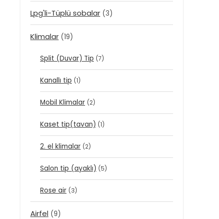
Lpg'li-Tüplü sobalar
(3)
Klimalar
(19)
Split (Duvar) Tip
(7)
Kanallı tip
(1)
Mobil Klimalar
(2)
Kaset tip(tavan)
(1)
2. el klimalar
(2)
Salon tip (ayaklı)
(5)
Rose air
(3)
Airfel
(9)