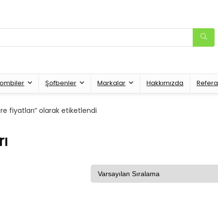
ombiler
Şofbenler
Markalar
Hakkımızda
Refera
e fiyatları” olarak etiketlendi
rı