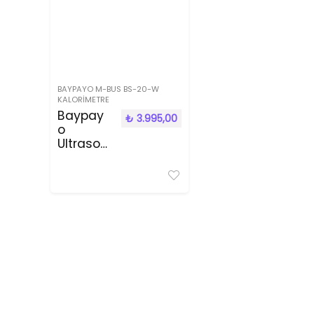
BAYPAYO M-BUS BS-20-W
KALORIMETRE
Baypay
₺
3.995,00
o
Ultrasoni
k Ms-
25-w
Mbus
Kalorime
tre