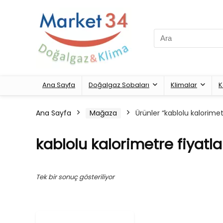
Search
for:
Ana Sayfa
Doğalgaz Sobaları
Klimalar
K
Ana Sayfa
Mağaza
Ürünler “kablolu kalorimetr
kablolu kalorimetre fiyatla
Tek bir sonuç gösteriliyor