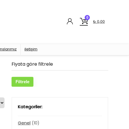
0
₺
0,00
nslarımız
iletişim
Fiyata göre filtrele
En
En
Filtrele
düşük
yüksek
fiyat
fiyat
Kategoriler:
Genel
(10)