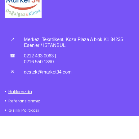
📍
Merkez:
Tekstilkent, Koza Plaza A blok K1 34235
Esenler / İSTANBUL
☎
0212 433 0063
|
0216 550 1390
✉
destek@market34.com
Hakkımızda
Referanslarımız
Gizlilik Politikası
İade – Değişim Politikası
Mesafeli Satış Sözleşmesi
Şartlar ve Koşullar