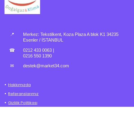
📍
Merkez:
Tekstilkent, Koza Plaza A blok K1 34235
Esenler / İSTANBUL
☎
0212 433 0063
|
0216 550 1390
✉
destek@market34.com
Hakkımızda
Referanslarımız
Gizlilik Politikası
İade – Değişim Politikası
Mesafeli Satış Sözleşmesi
Şartlar ve Koşullar