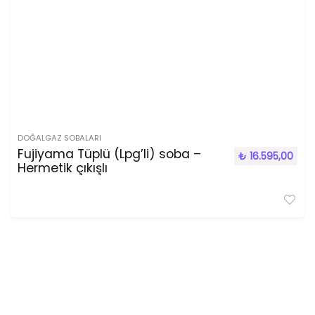
DOĞALGAZ SOBALARI
Fujiyama Tüplü (Lpg’li) soba –
₺
16.595,00
Hermetik çıkışlı