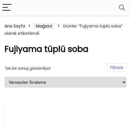
Ana Sayfa
Mağaza
Ürünler “Fujiyama tüplü soba”
olarak etiketlendi
şük
ksek
at
at
Fujiyama tüplü soba
Filtrele
Tek bir sonuç gösteriliyor