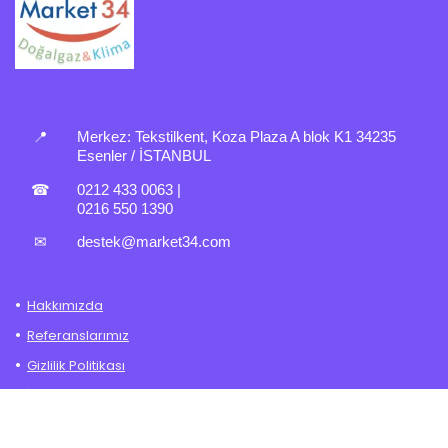
📍
Merkez:
Tekstilkent, Koza Plaza A blok K1 34235
Esenler / İSTANBUL
☎
0212 433 0063
|
0216 550 1390
✉
destek@market34.com
Hakkımızda
Referanslarımız
Gizlilik Politikası
İade – Değişim Politikası
Mesafeli Satış Sözleşmesi