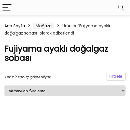
Ana Sayfa
Mağaza
Ürünler “Fujiyama ayaklı
doğalgaz sobası” olarak etiketlendi
şük
ksek
at
at
Fujiyama ayaklı doğalgaz
sobası
Filtrele
Tek bir sonuç gösteriliyor