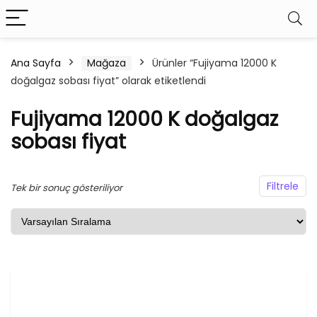
Ana Sayfa
Mağaza
Ürünler “Fujiyama 12000 K
doğalgaz sobası fiyat” olarak etiketlendi
şük
ksek
at
at
Fujiyama 12000 K doğalgaz
sobası fiyat
Filtrele
Tek bir sonuç gösteriliyor