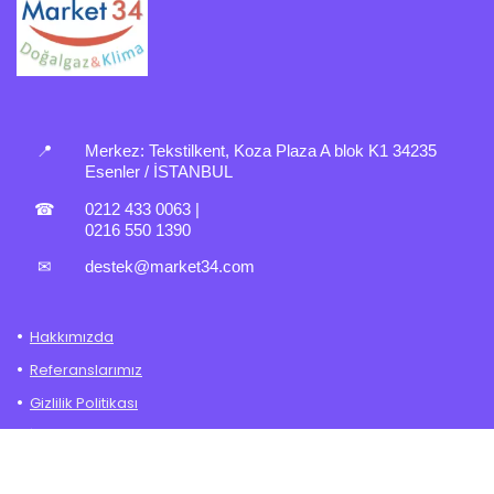
📍
Merkez:
Tekstilkent, Koza Plaza A blok K1 34235
Esenler / İSTANBUL
☎
0212 433 0063
|
0216 550 1390
✉
destek@market34.com
Hakkımızda
Referanslarımız
Gizlilik Politikası
İade – Değişim Politikası
Mesafeli Satış Sözleşmesi