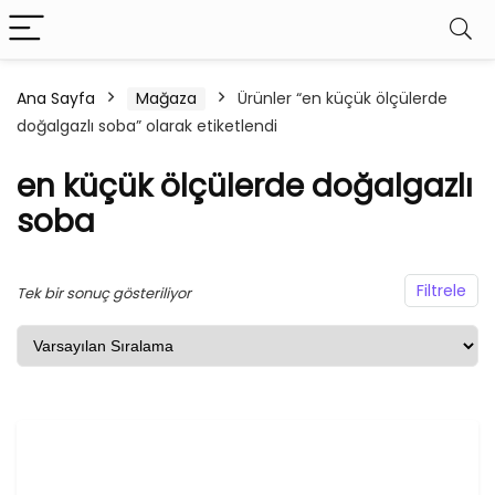
Ana Sayfa
Mağaza
Ürünler “en küçük ölçülerde
doğalgazlı soba” olarak etiketlendi
şük
ksek
at
at
en küçük ölçülerde doğalgazlı
soba
Filtrele
Tek bir sonuç gösteriliyor