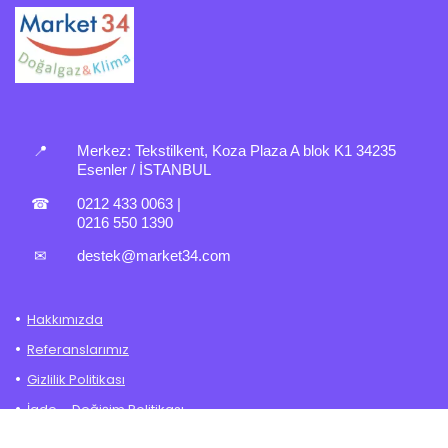
📍
Merkez:
Tekstilkent, Koza Plaza A blok K1 34235
Esenler / İSTANBUL
☎
0212 433 0063
|
0216 550 1390
✉
destek@market34.com
Hakkımızda
Referanslarımız
Gizlilik Politikası
İade – Değişim Politikası
Mesafeli Satış Sözleşmesi