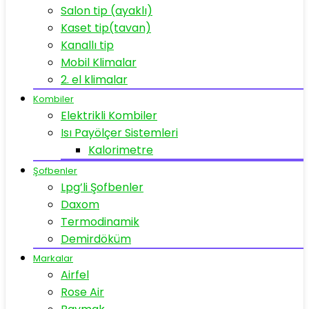
Salon tip (ayaklı)
Kaset tip(tavan)
Kanallı tip
Mobil Klimalar
2. el klimalar
Kombiler
Elektrikli Kombiler
Isı Payölçer Sistemleri
Kalorimetre
Şofbenler
Lpg’li Şofbenler
Daxom
Termodinamik
Demirdöküm
Markalar
Airfel
Rose Air