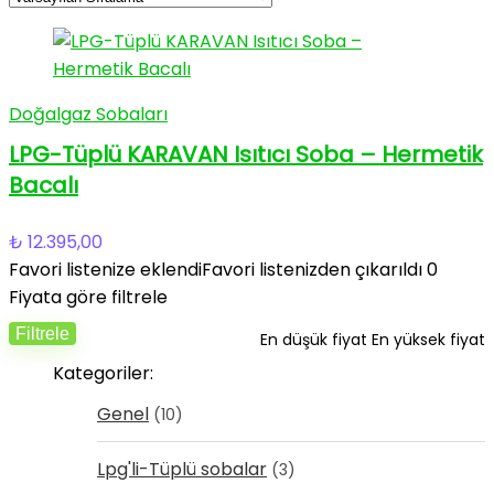
Doğalgaz Sobaları
LPG-Tüplü KARAVAN Isıtıcı Soba – Hermetik
Bacalı
₺
12.395,00
Favori listenize eklendi
Favori listenizden çıkarıldı
0
Fiyata göre filtrele
Filtrele
En düşük fiyat
En yüksek fiyat
Kategoriler:
Genel
(10)
Lpg'li-Tüplü sobalar
(3)