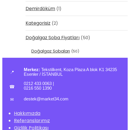
Demirdöküm
(1)
Kategorisiz
(2)
Doğalgaz Soba Fiyatları
(50)
Doğalgaz Sobaları
(50)
Merkez:
Tekstilkent, Koza Plaza A blok K1 34235
📍
Esenler / İSTANBUL
0212 433 0063
|
☎
0216 550 1390
destek@market34.com
✉
Hakkımızda
Referanslarımız
Gizlilik Politikası