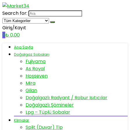
Search for:
Giriş/Kayıt
0
₺
0,00
Ana Sayfa
Doğalgaz Sobaları
Fujiyama
As Royal
Hoşseven
Mira
Gilan
Doğalgazlı Radyant / Robur Isıtıcılar
Doğalgazlı Şömineler
Lpg – Tüplü Sobalar
Klimalar
Split (Duvar) Tip