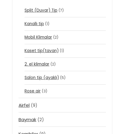
Split (Duvar) Tip
(7)
Kanallı tip
(1)
Mobil Klimalar
(2)
Kaset tip(tavan)
(1)
2. el klimalar
(2)
Salon tip (ayaklı)
(5)
Rose air
(3)
Airfel
(9)
Baymak
(2)
Kombiler