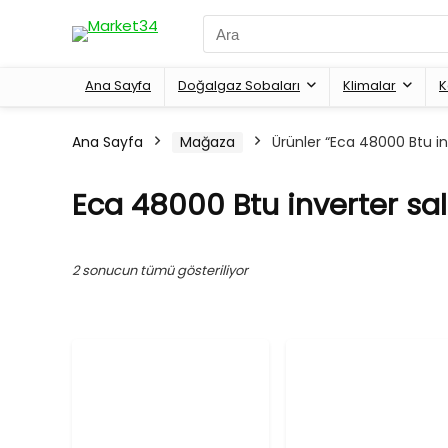
Search
for:
Ana Sayfa
Doğalgaz Sobaları
Klimalar
K
Ana Sayfa
Mağaza
Ürünler “Eca 48000 Btu inv
Eca 48000 Btu inverter salo
2 sonucun tümü gösteriliyor