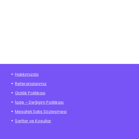
Hakkımızda
Referanslarımız
Gizlilik Politikası
İade – Değişim Politikası
Mesafeli Satış Sözleşmesi
Şartlar ve Koşullar