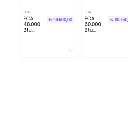
ECA
ECA
ECA
ECA
₺
119.500,00
₺
131.750
48.000
60.000
Btu
Btu
inverter
inverter
Salon
Salon
tipi
tipi
Klima
Klima