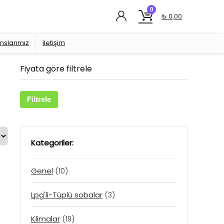
0
₺
0,00
nslarımız
iletişim
Fiyata göre filtrele
En
En
Filtrele
düşük
yüksek
fiyat
fiyat
Kategoriler:
Genel
(10)
Lpg'li-Tüplü sobalar
(3)
Klimalar
(19)