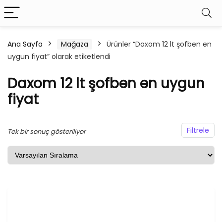
Ana Sayfa
Mağaza
Ürünler “Daxom 12 lt şofben en
uygun fiyat” olarak etiketlendi
şük
ksek
at
at
Daxom 12 lt şofben en uygun
fiyat
Filtrele
Tek bir sonuç gösteriliyor