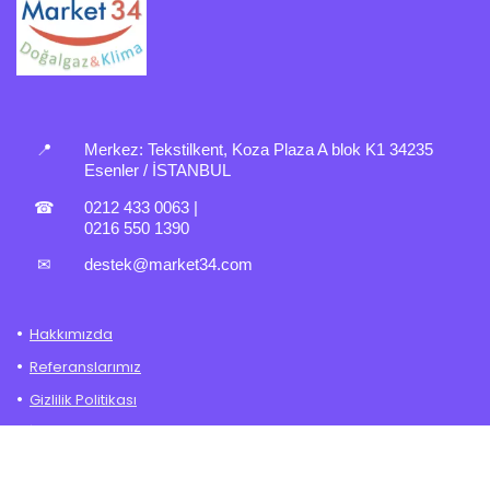
📍
Merkez:
Tekstilkent, Koza Plaza A blok K1 34235
Esenler / İSTANBUL
☎
0212 433 0063
|
0216 550 1390
✉
destek@market34.com
Hakkımızda
Referanslarımız
Gizlilik Politikası
İade – Değişim Politikası
Mesafeli Satış Sözleşmesi