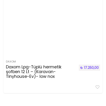
DAXOM
Daxom Lpg-Tüplü hermetik
₺
17.250,00
şofben 12 Lt – (Karavan-
Tinyhouse-Ev)- low nox