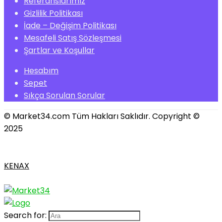
Referanslarımız
Gizlilik Politikası
İade – Değişim Politikası
Mesafeli Satış Sözleşmesi
Şartlar ve Koşullar
Hesabım
Sepet
Sıkça Sorulan Sorular
© Market34.com Tüm Hakları Saklıdır. Copyright ©
2025
KENAX
Search for: