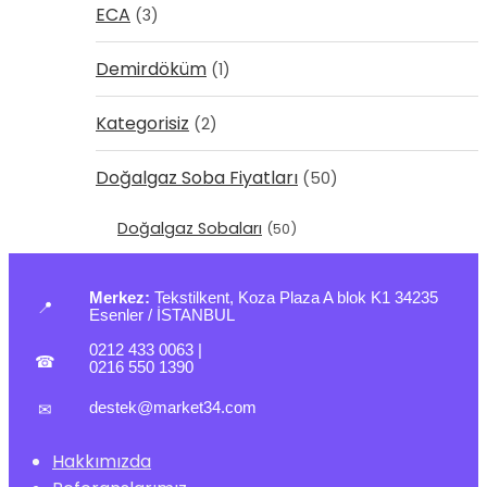
ECA
(3)
Demirdöküm
(1)
Kategorisiz
(2)
Doğalgaz Soba Fiyatları
(50)
Doğalgaz Sobaları
(50)
Merkez:
Tekstilkent, Koza Plaza A blok K1 34235
📍
Esenler / İSTANBUL
0212 433 0063
|
☎
0216 550 1390
destek@market34.com
✉
Hakkımızda