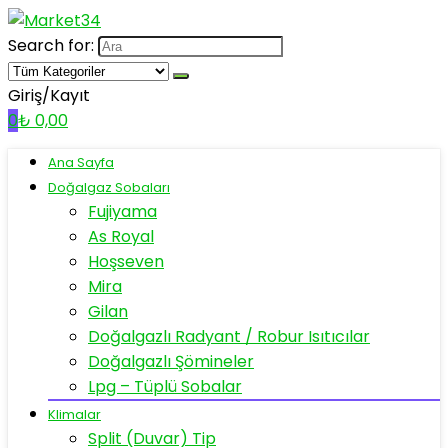
Search for:
Giriş/Kayıt
0
₺
0,00
Ana Sayfa
Doğalgaz Sobaları
Fujiyama
As Royal
Hoşseven
Mira
Gilan
Doğalgazlı Radyant / Robur Isıtıcılar
Doğalgazlı Şömineler
Lpg – Tüplü Sobalar
Klimalar
Split (Duvar) Tip