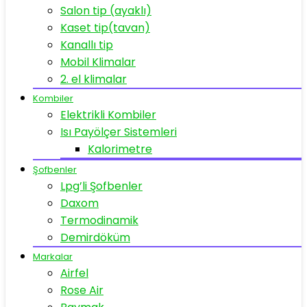
Salon tip (ayaklı)
Kaset tip(tavan)
Kanallı tip
Mobil Klimalar
2. el klimalar
Kombiler
Elektrikli Kombiler
Isı Payölçer Sistemleri
Kalorimetre
Şofbenler
Lpg’li Şofbenler
Daxom
Termodinamik
Demirdöküm
Markalar
Airfel
Rose Air