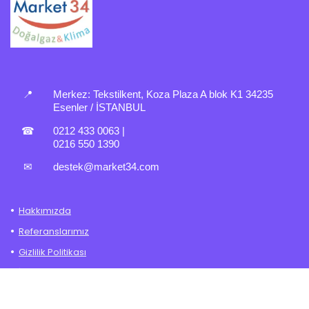
📍
Merkez:
Tekstilkent, Koza Plaza A blok K1 34235
Esenler / İSTANBUL
☎
0212 433 0063
|
0216 550 1390
✉
destek@market34.com
Hakkımızda
Referanslarımız
Gizlilik Politikası
İade – Değişim Politikası
Mesafeli Satış Sözleşmesi