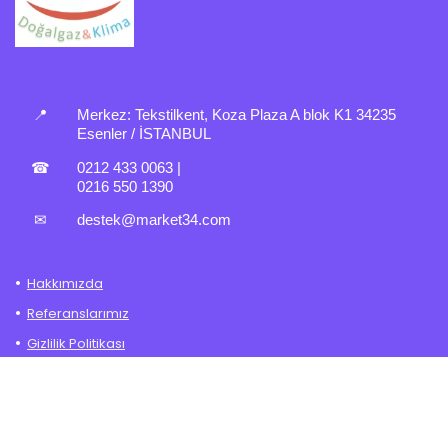
📍
Merkez:
Tekstilkent, Koza Plaza A blok K1 34235
Esenler / İSTANBUL
☎
0212 433 0063
|
0216 550 1390
✉
destek@market34.com
Hakkımızda
Referanslarımız
Gizlilik Politikası
İade – Değişim Politikası
Mesafeli Satış Sözleşmesi
Şartlar ve Koşullar