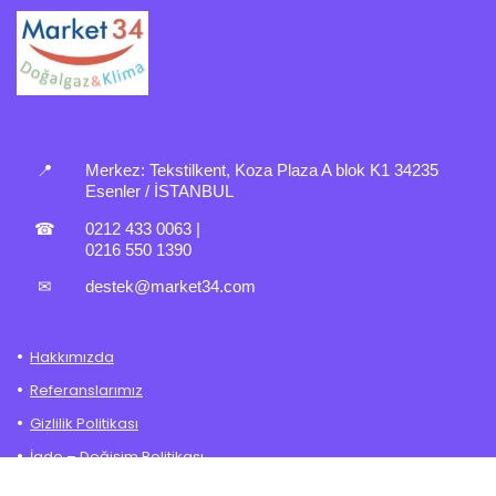
📍
Merkez:
Tekstilkent, Koza Plaza A blok K1 34235
Esenler / İSTANBUL
☎
0212 433 0063
|
0216 550 1390
✉
destek@market34.com
Hakkımızda
Referanslarımız
Gizlilik Politikası
İade – Değişim Politikası
Mesafeli Satış Sözleşmesi