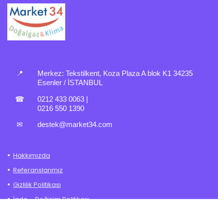
📍
Merkez:
Tekstilkent, Koza Plaza A blok K1 34235
Esenler / İSTANBUL
☎
0212 433 0063
|
0216 550 1390
✉
destek@market34.com
Hakkımızda
Referanslarımız
Gizlilik Politikası
İade – Değişim Politikası
Mesafeli Satış Sözleşmesi