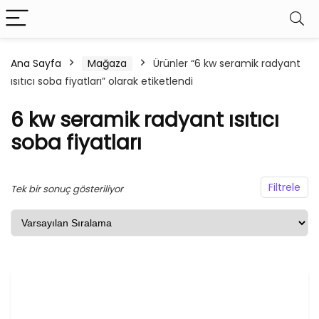
Ana Sayfa
Mağaza
Ürünler “6 kw seramik radyant
ısıtıcı soba fiyatları” olarak etiketlendi
şük
ksek
at
at
6 kw seramik radyant ısıtıcı
soba fiyatları
Filtrele
Tek bir sonuç gösteriliyor