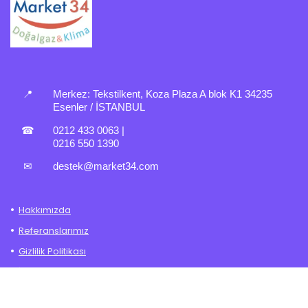
📍
Merkez:
Tekstilkent, Koza Plaza A blok K1 34235
Esenler / İSTANBUL
☎
0212 433 0063
|
0216 550 1390
✉
destek@market34.com
Hakkımızda
Referanslarımız
Gizlilik Politikası
İade – Değişim Politikası
Mesafeli Satış Sözleşmesi