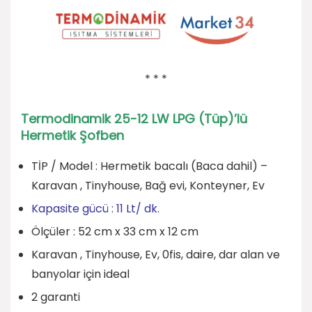
* * *
Termodinamik 25-12 LW LPG (Tüp)’lü
Hermetik Şofben
TİP / Model : Hermetik bacalı (Baca dahil) –
Karavan , Tinyhouse, Bağ evi, Konteyner, Ev
Kapasite gücü : 11 Lt/ dk.
Ölçüler : 52 cm x 33 cm x 12 cm
Karavan , Tinyhouse, Ev, 0fis, daire, dar alan ve
banyolar için ideal
2 garanti