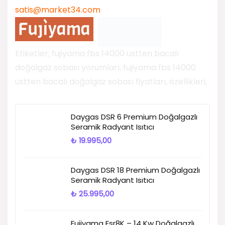
satis@market34.com
Etiketler; fujiyama fbs 14000 üstten bacalı
doğalgaz sobası yorumları, fujiyama fbs 14000
üstten bacalı doğalgaz sobası fiyatları, özellikleri,
Daygas DSR 6 Premium Doğalgazlı
Seramik Radyant Isıtıcı
₺
19.995,00
Daygas DSR 18 Premium Doğalgazlı
Seramik Radyant Isıtıcı
₺
25.995,00
Fujiyama Fsr8K – 14 Kw Doğalgazlı