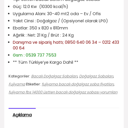
Güç: 12.0 Kw (10300 kcal/h)
Uygulama Alanı: 30-40 mt2 oda – Ev / Ofis
Yakıt Cinsi : Doğalgaz / (Opsiyonel olarak LPG)
Ebatlar: 350 x 820 x 810mm
Ağırlık : Net: 21 Kg / Brüt : 24 Kg
Danışma ve sipariş hattı; 0850 640 06 34 – 0212 433
00 64
Gsm : 0539 737 7553
** Tüm Türkiye’ye Kargo Dahil **
Kategoriler:
Bacalı Doğalgaz Sobaları
,
Doğalgaz Sobaları
,
Fujiyama
Etiketler:
fujiyama bacalı doğalgaz soba fiyatları
,
fujiyama fbs 14000 üstten bacalı doğalgaz sobası yorumları
Açıklama