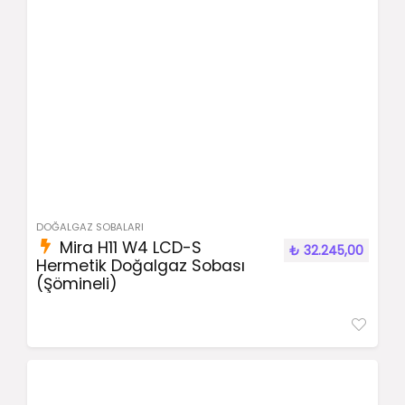
DOĞALGAZ SOBALARI
Mira H11 W4 LCD-S
₺
32.245,00
Hermetik Doğalgaz Sobası
(Şömineli)