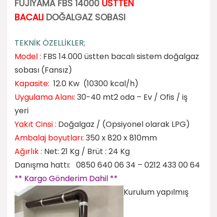
FUJİYAMA FBS 14000
ÜSTTEN
BACALI
DOĞALGAZ SOBASI
TEKNİK ÖZELLİKLER;
Model :
FBS 14.000 üstten bacalı sistem doğalgaz
sobası (Fansız)
Kapasite:
12.0 Kw (10300 kcal/h)
Uygulama Alanı:
30-40 mt2 oda – Ev / Ofis / iş
yeri
Yakıt Cinsi :
Doğalgaz / (Opsiyonel olarak LPG)
Ambalaj boyutları:
350 x 820 x 810mm
Ağırlık :
Net: 21 Kg / Brüt : 24 Kg
Danışma hattı: 0850 640 06 34 – 0212 433 00 64
** Kargo Gönderim Dahil **
Kurulum yapılmış