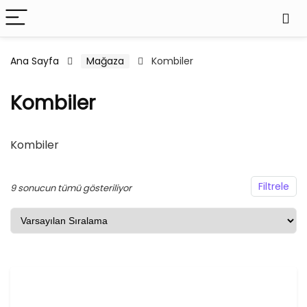
Ana Sayfa
Mağaza
Kombiler
şük
ksek
Kombiler
at
at
Kombiler
Filtrele
9 sonucun tümü gösteriliyor