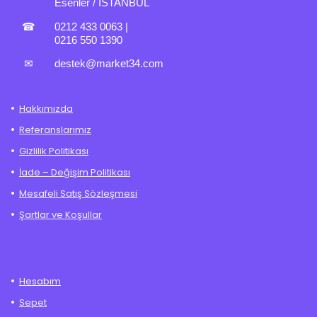
Esenler / İSTANBUL
☎
0212 433 0063
|
0216 550 1390
✉
destek@market34.com
Hakkımızda
Referanslarımız
Gizlilik Politikası
İade – Değişim Politikası
Mesafeli Satış Sözleşmesi
Şartlar ve Koşullar
Hesabım
Sepet