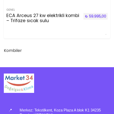
GENEL
ECA Arceus 27 kw elektrikli kombi
₺
59.995,00
– Trifaze sıcak sulu
Kombiler
📍
Merkez:
Tekstilkent, Koza Plaza A blok K1 34235